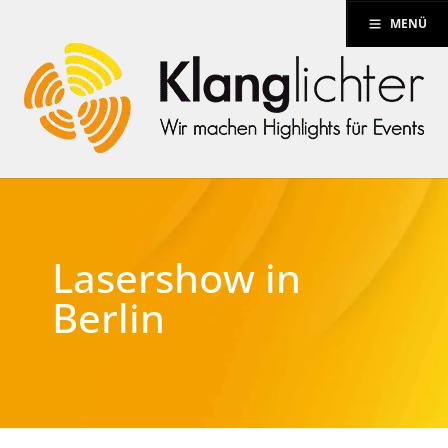
MENÜ
Lasershow in
Berlin