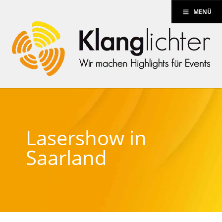
MENÜ
Lasershow in
Saarland